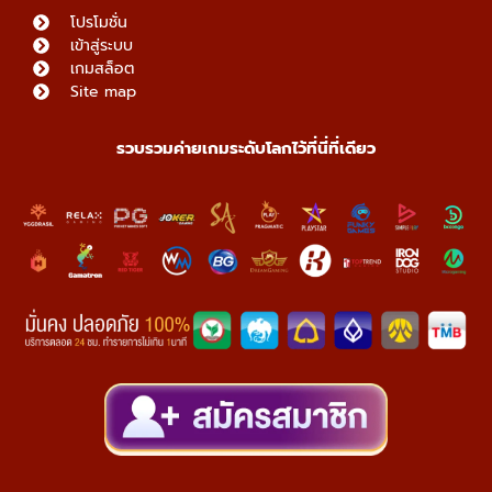
โปรโมชั่น
เข้าสู่ระบบ
เกมสล็อต
Site map
รวบรวมค่ายเกมระดับโลกไว้ที่นี่ที่เดียว