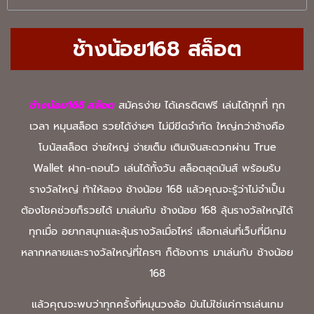
ช้างน้อย168 สล็อต
ช้างน้อย168 สล็อต
สมัครง่าย ได้เครดิตฟรี เล่นได้ทุกที่ ทุก
เวลา หมุนสล็อต รวยได้ง่ายๆ ไม่มีขีดจำกัด ใหญ่กว่าช้างคือ
โบนัสสล็อต จ่ายใหญ่ จ่ายเต็ม เติมเงินสะดวกผ่าน True
Wallet ฝาก-ถอนไว เล่นได้ทั้งวัน สล็อตสุดมันส์ พร้อมรับ
รางวัลใหญ่ ท้าให้ลอง ช้างน้อย 168 แล้วคุณจะรู้ว่าไม่จำเป็น
ต้องโชคช่วยก็รวยได้ มาเล่นกับ ช้างน้อย 168 ลุ้นรางวัลใหญ่ได้
ทุกเมื่อ อยากสนุกและลุ้นรางวัลเมื่อไหร่ เลือกเล่นที่เว็บที่มีเกม
หลากหลายและรางวัลใหญ่ที่ใครๆ ก็ต้องการ มาเล่นกับ ช้างน้อย
168
แล้วคุณจะพบว่าทุกครั้งที่หมุนวงล้อ มันไม่ใช่แค่การเล่นเกม